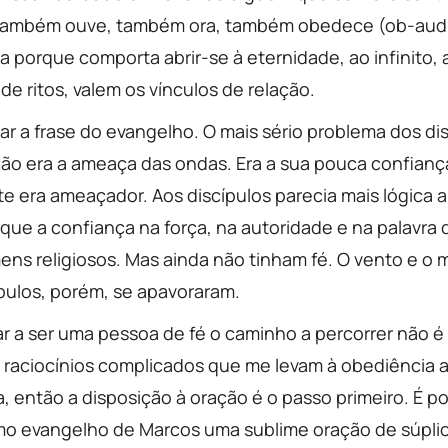
 também ouve, também ora, também obedece (ob-audire
a porque comporta abrir-se à eternidade, ao infinito,
e ritos, valem os vínculos de relação.
 a frase do evangelho. O mais sério problema dos dis
o era a ameaça das ondas. Era a sua pouca confiança
te era ameaçador. Aos discípulos parecia mais lógica 
que a confiança na força, na autoridade e na palavra
ens religiosos. Mas ainda não tinham fé. O vento e o 
ípulos, porém, se apavoraram.
 a ser uma pessoa de fé o caminho a percorrer não é
s raciocínios complicados que me levam à obediência a
, então a disposição à oração é o passo primeiro. É po
 evangelho de Marcos uma sublime oração de súplic