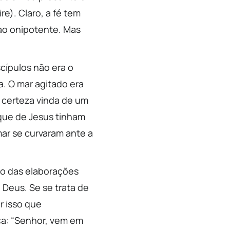
). Claro, a fé tem
 ao onipotente. Mas
cípulos não era o
. O mar agitado era
a certeza vinda de um
 que de Jesus tinham
mar se curvaram ante a
 o das elaborações
 Deus. Se se trata de
r isso que
a: “Senhor, vem em