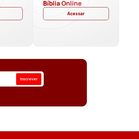
a
Bíblia Online
Acessar