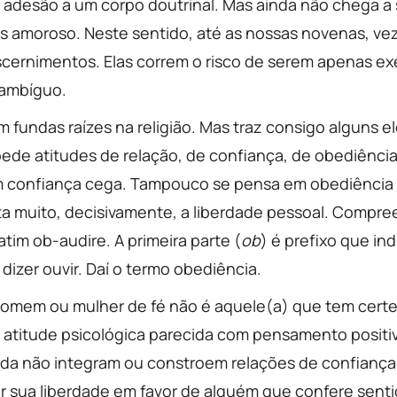
 a adesão a um corpo doutrinal. Mas ainda não chega a
 amoroso. Neste sentido, até as nossas novenas, ve
scernimentos. Elas correm o risco de serem apenas ex
 ambíguo.
m fundas raízes na religião. Mas traz consigo alguns 
pede atitudes de relação, de confiança, de obediência
m confiança cega. Tampouco se pensa em obediência 
ta muito, decisivamente, a liberdade pessoal. Compr
atim ob-audire. A primeira parte (
ob
) é prefixo que ind
 dizer ouvir. Daí o termo obediência.
Homem ou mulher de fé não é aquele(a) que tem certez
atitude psicológica parecida com pensamento positiv
da não integram ou constroem relações de confiança
ar sua liberdade em favor de alguém que confere senti