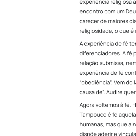
experiência religiosa
encontro com um Deus
carecer de maiores di
religiosidade, o que é
A experiência de fé te
diferenciadores. A fé 
relação submissa, ne
experiência de fé con
“obediência”. Vem do l
causa de”. Audire quer
Agora voltemos à fé. 
Tampouco é fé aquela 
humanas, mas que ain
dispõe aderir e vincul