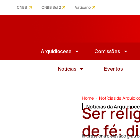
CNBB
CNBB Sul 2
Vaticano
Arquidiocese
Comissões
Notícias
Eventos
Home
Notícias da Arquidi
>
Ser rel
Notícias da Arquidioc
de fé: d
Impressiona o elevado grau d