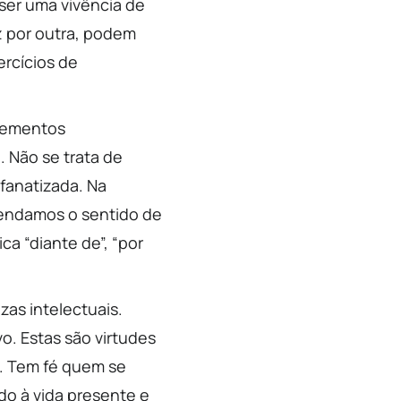
 ser uma vivência de
z por outra, podem
ercícios de
elementos
. Não se trata de
fanatizada. Na
eendamos o sentido de
ica “diante de”, “por
as intelectuais.
o. Estas são virtudes
. Tem fé quem se
do à vida presente e