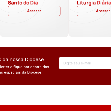
Santo do Dia
Liturgia Diári
Acessar
Acessar
 da nossa Diocese
tter e fique por dentro dos
s especiais da Diocese.