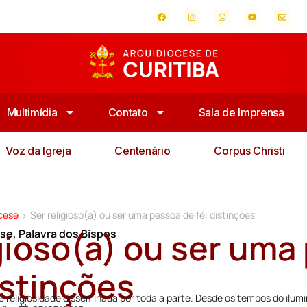
Multimídia
Contato
Sala de Imprensa
Voz da Igreja
Centenário
Corpus Christi
ocese
Ser religioso(a) ou ser uma pessoa de fé: distinções
>
igioso(a) ou ser uma
ese
,
Palavra dos Bispos
istinções
e religiosidade disseminada por toda a parte. Desde os tempos do ilum