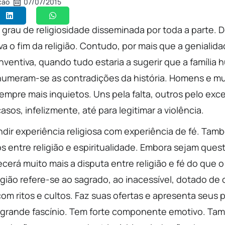
ção
07/07/2015
 grau de religiosidade disseminada por toda a parte.
va o fim da religião. Contudo, por mais que a geniali
nventiva, quando tudo estaria a sugerir que a família h
enumeram-se as contradições da história. Homens e mu
mpre mais inquietos. Uns pela falta, outros pelo exc
sos, infelizmente, até para legitimar a violência.
ir experiência religiosa com experiência de fé. Tam
s entre religião e espiritualidade. Embora sejam quest
cerá muito mais a disputa entre religião e fé do que 
igião refere-se ao sagrado, ao inacessível, dotado de
com ritos e cultos. Faz suas ofertas e apresenta seus
 grande fascínio. Tem forte componente emotivo. Tam