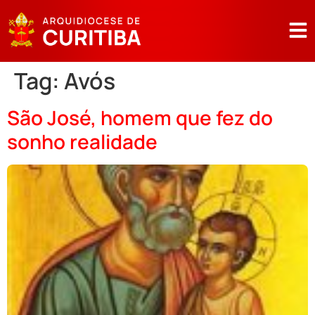
Tag:
Avós
São José, homem que fez do
sonho realidade