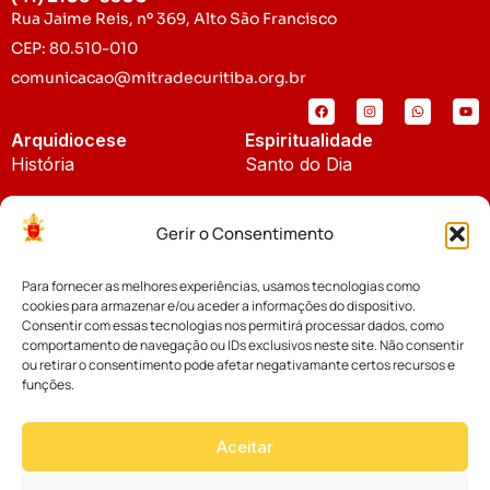
Rua Jaime Reis, nº 369, Alto São Francisco
CEP: 80.510-010
comunicacao@mitradecuritiba.org.br
Arquidiocese
Espiritualidade
História
Santo do Dia
Padroeira
Liturgia Diária
Gerir o Consentimento
Brasão
Bíblia Online
Para fornecer as melhores experiências, usamos tecnologias como
Notícias
Cúria Diocesana
cookies para armazenar e/ou aceder a informações do dispositivo.
Notícias da Arquidiocese
Consentir com essas tecnologias nos permitirá processar dados, como
Fundo Diocesano
comportamento de navegação ou IDs exclusivos neste site. Não consentir
Notícias Cáritas
ou retirar o consentimento pode afetar negativamante certos recursos e
funções.
Tribunal Eclesiástico
Notícias da Comissão
Vicariatos da Educação
Aceitar
Palavra dos Bispos
Eventos