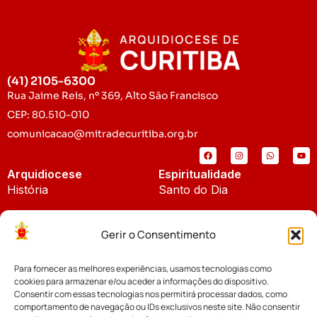
(41) 2105-6300
Rua Jaime Reis, nº 369, Alto São Francisco
CEP: 80.510-010
comunicacao@mitradecuritiba.org.br
Arquidiocese
Espiritualidade
História
Santo do Dia
Padroeira
Liturgia Diária
Gerir o Consentimento
Brasão
Bíblia Online
Para fornecer as melhores experiências, usamos tecnologias como
Notícias
Cúria Diocesana
cookies para armazenar e/ou aceder a informações do dispositivo.
Notícias da Arquidiocese
Consentir com essas tecnologias nos permitirá processar dados, como
Fundo Diocesano
comportamento de navegação ou IDs exclusivos neste site. Não consentir