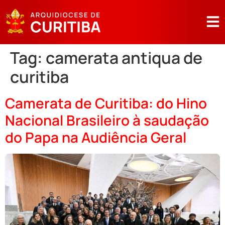
Tag:
camerata antiqua de
curitiba
Camerata de Curitiba: do Hino
Nacional Brasileiro à saudação
do Papa na Audiência Geral