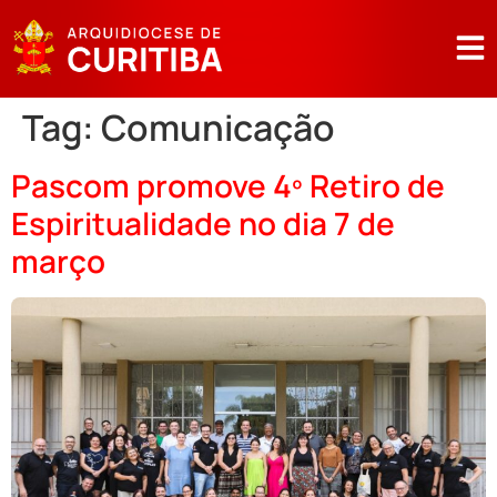
Tag:
Comunicação
Pascom promove 4º Retiro de
Espiritualidade no dia 7 de
março