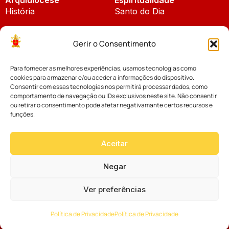
História
Santo do Dia
Padroeira
Liturgia Diária
Gerir o Consentimento
Brasão
Bíblia Online
Para fornecer as melhores experiências, usamos tecnologias como
Notícias
Cúria Diocesana
cookies para armazenar e/ou aceder a informações do dispositivo.
Notícias da Arquidiocese
Consentir com essas tecnologias nos permitirá processar dados, como
Fundo Diocesano
comportamento de navegação ou IDs exclusivos neste site. Não consentir
Notícias Cáritas
ou retirar o consentimento pode afetar negativamante certos recursos e
funções.
Tribunal Eclesiástico
Notícias da Comissão
Vicariatos da Educação
Aceitar
Palavra dos Bispos
Eventos
Negar
Ver preferências
Website desenvolvido com muito
Política de Privacidade
Política de Privacidade
por