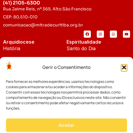
(41) 2105-6300
Rua Jaime Reis, nº 369, Alto São Francisco
CEP: 80.510-010
comunicacao@mitradecuritiba.org.br
Arquidiocese
Espiritualidade
História
Santo do Dia
Padroeira
Liturgia Diária
Gerir o Consentimento
Brasão
Bíblia Online
Para fornecer as melhores experiências, usamos tecnologias como
Notícias
Cúria Diocesana
cookies para armazenar e/ou aceder a informações do dispositivo.
Notícias da Arquidiocese
Consentir com essas tecnologias nos permitirá processar dados, como
Fundo Diocesano
comportamento de navegação ou IDs exclusivos neste site. Não consentir
Notícias Cáritas
ou retirar o consentimento pode afetar negativamante certos recursos e
funções.
Tribunal Eclesiástico
Notícias da Comissão
Vicariatos da Educação
Aceitar
Palavra dos Bispos