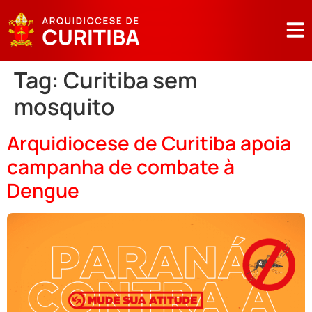
Tag:
Curitiba sem
mosquito
Arquidiocese de Curitiba apoia
campanha de combate à
Dengue