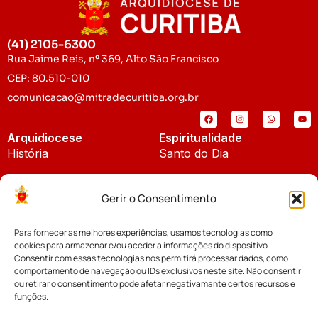
(41) 2105-6300
Rua Jaime Reis, nº 369, Alto São Francisco
CEP: 80.510-010
comunicacao@mitradecuritiba.org.br
Arquidiocese
Espiritualidade
História
Santo do Dia
Padroeira
Liturgia Diária
Gerir o Consentimento
Brasão
Bíblia Online
Para fornecer as melhores experiências, usamos tecnologias como
Notícias
Cúria Diocesana
cookies para armazenar e/ou aceder a informações do dispositivo.
Notícias da Arquidiocese
Consentir com essas tecnologias nos permitirá processar dados, como
Fundo Diocesano
comportamento de navegação ou IDs exclusivos neste site. Não consentir
Notícias Cáritas
ou retirar o consentimento pode afetar negativamante certos recursos e
funções.
Tribunal Eclesiástico
Notícias da Comissão