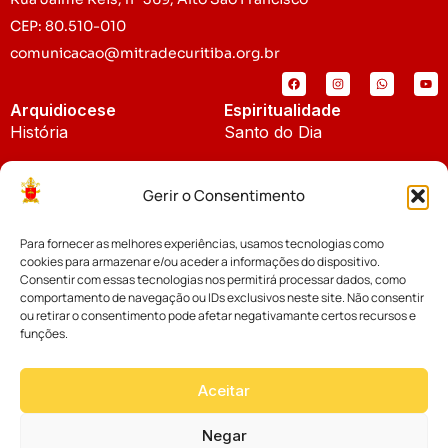
CEP: 80.510-010
comunicacao@mitradecuritiba.org.br
Arquidiocese
Espiritualidade
História
Santo do Dia
Padroeira
Liturgia Diária
Gerir o Consentimento
Brasão
Bíblia Online
Para fornecer as melhores experiências, usamos tecnologias como
Notícias
Cúria Diocesana
cookies para armazenar e/ou aceder a informações do dispositivo.
Notícias da Arquidiocese
Consentir com essas tecnologias nos permitirá processar dados, como
Fundo Diocesano
comportamento de navegação ou IDs exclusivos neste site. Não consentir
Notícias Cáritas
ou retirar o consentimento pode afetar negativamante certos recursos e
funções.
Tribunal Eclesiástico
Notícias da Comissão
Vicariatos da Educação
Aceitar
Palavra dos Bispos
Eventos
Negar