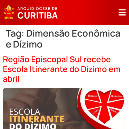
Tag:
Dimensão Econômica
e Dízimo
Região Episcopal Sul recebe
Escola Itinerante do Dízimo em
abril