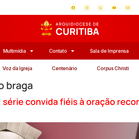
Multimídia
Contato
Sala de Imprensa
Voz da Igreja
Centenário
Corpus Christi
o braga
série convida fiéis à oração recor