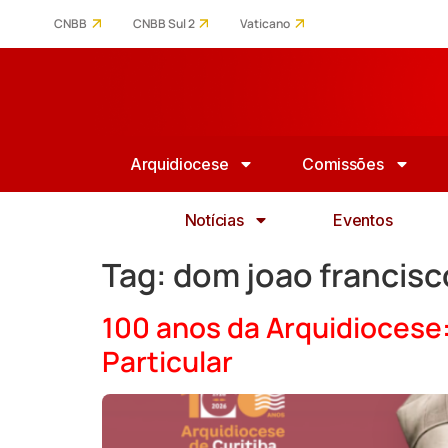
CNBB
CNBB Sul 2
Vaticano
Arquidiocese
Comissões
Notícias
Eventos
Tag:
dom joao francisc
100 anos da Arquidiocese: 
Particular