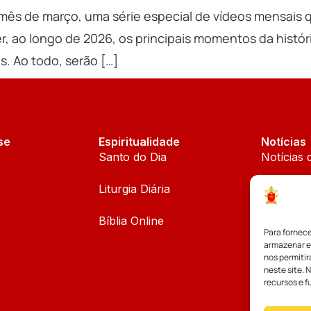
e mês de março, uma série especial de vídeos mensais
, ao longo de 2026, os principais momentos da históri
s. Ao todo, serão […]
se
Espiritualidade
Notícias
Santo do Dia
Notícias 
Liturgia Diária
Notícias 
Bíblia Online
Notícias
Para fornec
armazenar e
Palavra d
nos permiti
neste site. 
recursos e f