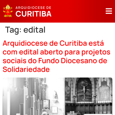
Tag:
edital
Arquidiocese de Curitiba está
com edital aberto para projetos
sociais do Fundo Diocesano de
Solidariedade