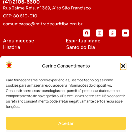
(41) 2105-6300
Rua Jaime Reis, nº 369, Alto São Francisco
CEP: 80.510-010
comunicacao@mitradecuritiba.org.br
Arquidiocese
Espiritualidade
História
Santo do Dia
Padroeira
Liturgia Diária
Gerir o Consentimento
Brasão
Bíblia Online
Para fornecer as melhores experiências, usamos tecnologias como
Notícias
Cúria Diocesana
cookies para armazenar e/ou aceder a informações do dispositivo.
Notícias da Arquidiocese
Consentir com essas tecnologias nos permitirá processar dados, como
Fundo Diocesano
comportamento de navegação ou IDs exclusivos neste site. Não consentir
Notícias Cáritas
ou retirar o consentimento pode afetar negativamante certos recursos e
funções.
Tribunal Eclesiástico
Notícias da Comissão
Vicariatos da Educação
Aceitar
Palavra dos Bispos