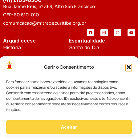
(41) 2105-6300
Rua Jaime Reis, nº 369, Alto São Francisco
CEP: 80.510-010
comunicacao@mitradecuritiba.org.br
Arquidiocese
Espiritualidade
História
Santo do Dia
Padroeira
Liturgia Diária
Gerir o Consentimento
Brasão
Bíblia Online
Para fornecer as melhores experiências, usamos tecnologias como
Notícias
Cúria Diocesana
cookies para armazenar e/ou aceder a informações do dispositivo.
Notícias da Arquidiocese
Consentir com essas tecnologias nos permitirá processar dados, como
Fundo Diocesano
comportamento de navegação ou IDs exclusivos neste site. Não consentir
Notícias Cáritas
ou retirar o consentimento pode afetar negativamante certos recursos e
funções.
Tribunal Eclesiástico
Notícias da Comissão
Vicariatos da Educação
Aceitar
Palavra dos Bispos