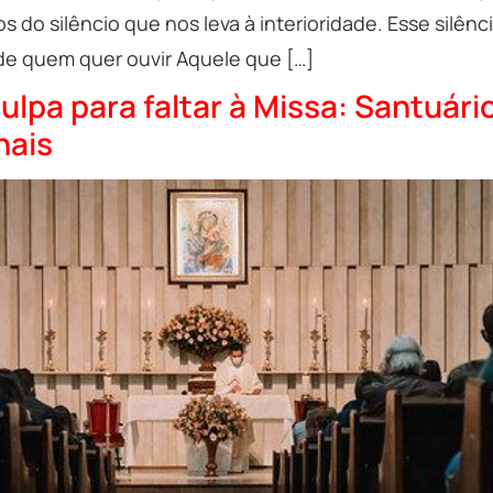
do silêncio que nos leva à interioridade. Esse silênc
de quem quer ouvir Aquele que […]
ulpa para faltar à Missa: Santuár
nais