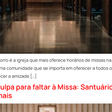
rro é a igreja que mais oferece horários de missas na
 comunidade que se importa em oferecer a todos os f
cer a amizade […]
ulpa para faltar à Missa: Santuár
nais