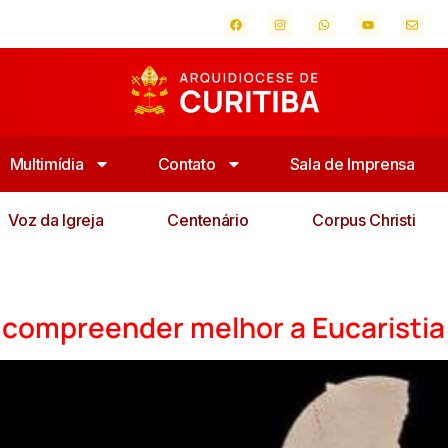
Multimídia
Contato
Sala de Imprensa
Voz da Igreja
Centenário
Corpus Christi
a compreender melhor a Eucaristia