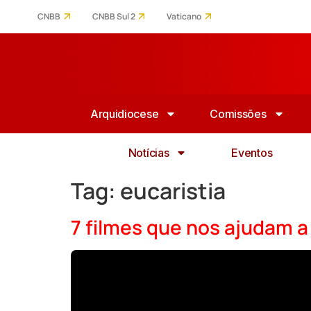
CNBB
CNBB Sul 2
Vaticano
Arquidiocese
Comissões
Notícias
Eventos
Tag:
eucaristia
7 filmes que nos ajudam 