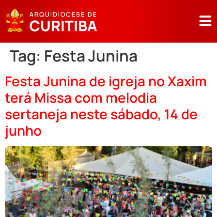
Tag:
Festa Junina
Festa Junina de igreja no Xaxim
terá Missa com melodia
sertaneja neste sábado, 14 de
junho