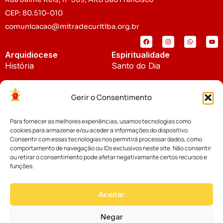
CEP: 80.510-010
comunicacao@mitradecuritiba.org.br
Arquidiocese
Espiritualidade
História
Santo do Dia
Padroeira
Liturgia Diária
Gerir o Consentimento
Brasão
Bíblia Online
Para fornecer as melhores experiências, usamos tecnologias como
Notícias
Cúria Diocesana
cookies para armazenar e/ou aceder a informações do dispositivo.
Notícias da Arquidiocese
Consentir com essas tecnologias nos permitirá processar dados, como
Fundo Diocesano
comportamento de navegação ou IDs exclusivos neste site. Não consentir
Notícias Cáritas
ou retirar o consentimento pode afetar negativamante certos recursos e
funções.
Tribunal Eclesiástico
Notícias da Comissão
Vicariatos da Educação
Aceitar
Palavra dos Bispos
Eventos
Negar