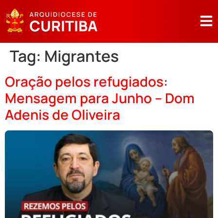
Tag:
Migrantes
Oração pelos refugiados:
Mensagem para Junho – Dom
Adenis de Oliveira