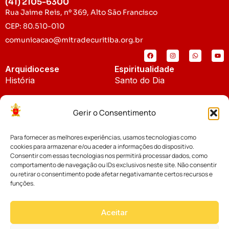
(41) 2105-6300
Rua Jaime Reis, nº 369, Alto São Francisco
CEP: 80.510-010
comunicacao@mitradecuritiba.org.br
Arquidiocese
Espiritualidade
História
Santo do Dia
Padroeira
Liturgia Diária
Gerir o Consentimento
Brasão
Bíblia Online
Para fornecer as melhores experiências, usamos tecnologias como
Notícias
Cúria Diocesana
cookies para armazenar e/ou aceder a informações do dispositivo.
Notícias da Arquidiocese
Consentir com essas tecnologias nos permitirá processar dados, como
Fundo Diocesano
comportamento de navegação ou IDs exclusivos neste site. Não consentir
Notícias Cáritas
ou retirar o consentimento pode afetar negativamante certos recursos e
funções.
Tribunal Eclesiástico
Notícias da Comissão
Vicariatos da Educação
Aceitar
Palavra dos Bispos