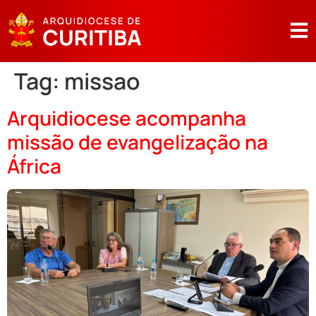
Tag:
missao
Arquidiocese acompanha
missão de evangelização na
África