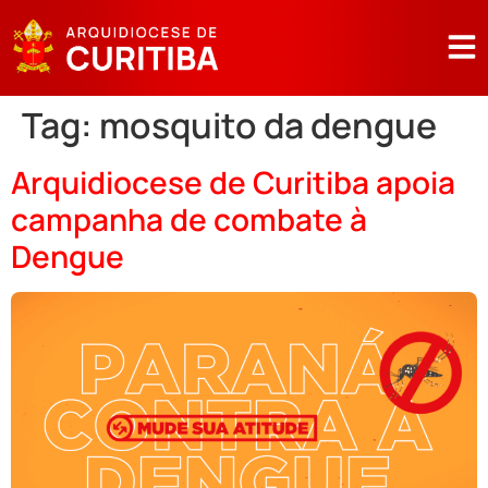
Tag:
mosquito da dengue
Arquidiocese de Curitiba apoia
campanha de combate à
Dengue