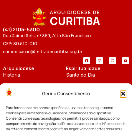
(41) 2105-6300
Rua Jaime Reis, nº 369, Alto São Francisco
CEP: 80.510-010
comunicacao@mitradecuritiba.org.br
Arquidiocese
Espiritualidade
História
Santo do Dia
Padroeira
Liturgia Diária
Gerir o Consentimento
Brasão
Bíblia Online
Para fornecer as melhores experiências, usamos tecnologias como
Notícias
Cúria Diocesana
cookies para armazenar e/ou aceder a informações do dispositivo.
Notícias da Arquidiocese
Consentir com essas tecnologias nos permitirá processar dados, como
Fundo Diocesano
comportamento de navegação ou IDs exclusivos neste site. Não consentir
Notícias Cáritas
ou retirar o consentimento pode afetar negativamante certos recursos e