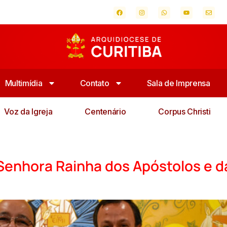
Multimídia
Contato
Sala de Imprensa
Voz da Igreja
Centenário
Corpus Christi
Senhora Rainha dos Apóstolos e d