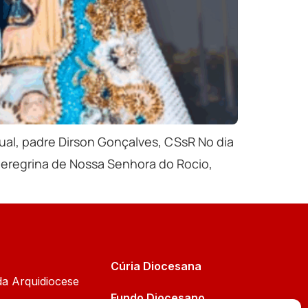
ual, padre Dirson Gonçalves, CSsR No dia
peregrina de Nossa Senhora do Rocio,
Cúria Diocesana
da Arquidiocese
Fundo Diocesano