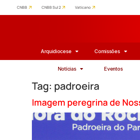
CNBB
CNBB Sul 2
Vaticano
Arquidiocese
Comissões
Notícias
Eventos
Tag:
padroeira
Imagem peregrina de Noss