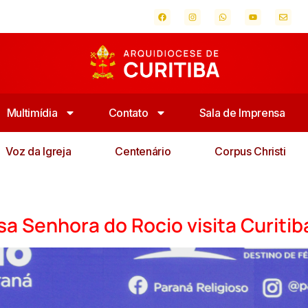
Multimídia
Contato
Sala de Imprensa
Voz da Igreja
Centenário
Corpus Christi
a Senhora do Rocio visita Curitib