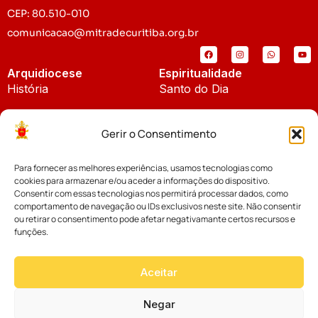
CEP: 80.510-010
comunicacao@mitradecuritiba.org.br
Arquidiocese
Espiritualidade
História
Santo do Dia
Padroeira
Liturgia Diária
Gerir o Consentimento
Brasão
Bíblia Online
Para fornecer as melhores experiências, usamos tecnologias como
Notícias
Cúria Diocesana
cookies para armazenar e/ou aceder a informações do dispositivo.
Notícias da Arquidiocese
Consentir com essas tecnologias nos permitirá processar dados, como
Fundo Diocesano
comportamento de navegação ou IDs exclusivos neste site. Não consentir
Notícias Cáritas
ou retirar o consentimento pode afetar negativamante certos recursos e
funções.
Tribunal Eclesiástico
Notícias da Comissão
Vicariatos da Educação
Aceitar
Palavra dos Bispos
Eventos
Negar