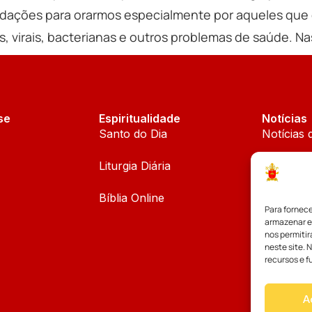
dações para orarmos especialmente por aqueles que 
virais, bacterianas e outros problemas de saúde. Na
se
Espiritualidade
Notícias
Santo do Dia
Notícias 
Liturgia Diária
Notícias 
Bíblia Online
Notícias
Para fornec
armazenar e
Palavra d
nos permiti
neste site. 
recursos e f
A