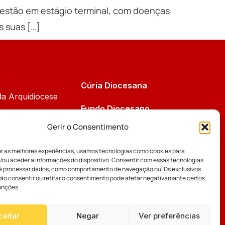
estão em estágio terminal, com doenças
s suas […]
Cúria Diocesana
da Arquidiocese
Fundo Diocesano
Cáritas
Gerir o Consentimento
Tribunal Eclesiástico
 da Comissão
er as melhores experiências, usamos tecnologias como cookies para
Vicariatos da Educação
/ou aceder a informações do dispositivo. Consentir com essas tecnologias
os Bispos
rá processar dados, como comportamento de navegação ou IDs exclusivos
Eventos
Não consentir ou retirar o consentimento pode afetar negativamante certos
unções.
ceitar
Negar
Ver preferências