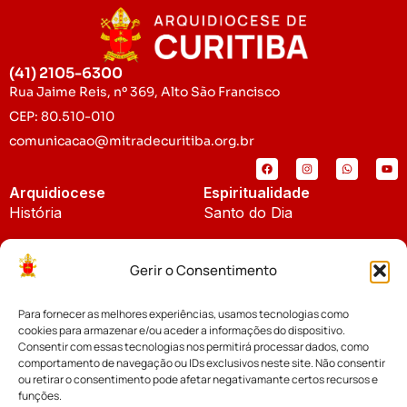
(41) 2105-6300
Rua Jaime Reis, nº 369, Alto São Francisco
CEP: 80.510-010
comunicacao@mitradecuritiba.org.br
Arquidiocese
Espiritualidade
História
Santo do Dia
Padroeira
Liturgia Diária
Gerir o Consentimento
Brasão
Bíblia Online
Para fornecer as melhores experiências, usamos tecnologias como
Notícias
Cúria Diocesana
cookies para armazenar e/ou aceder a informações do dispositivo.
Notícias da Arquidiocese
Consentir com essas tecnologias nos permitirá processar dados, como
Fundo Diocesano
comportamento de navegação ou IDs exclusivos neste site. Não consentir
Notícias Cáritas
ou retirar o consentimento pode afetar negativamante certos recursos e
funções.
Tribunal Eclesiástico