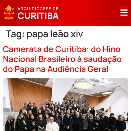
Tag:
papa leão xiv
Camerata de Curitiba: do Hino
Nacional Brasileiro à saudação
do Papa na Audiência Geral