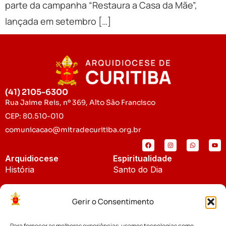
parte da campanha “Restaura a Casa da Mãe”,
lançada em setembro […]
(41) 2105-6300
Rua Jaime Reis, nº 369, Alto São Francisco
CEP: 80.510-010
comunicacao@mitradecuritiba.org.br
Arquidiocese
Espiritualidade
História
Santo do Dia
Padroeira
Liturgia Diária
Gerir o Consentimento
Brasão
Bíblia Online
Para fornecer as melhores experiências, usamos tecnologias como