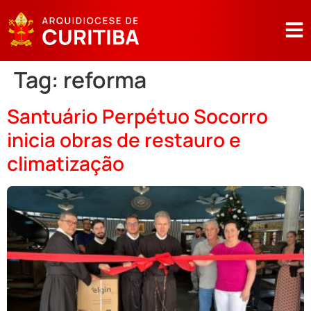
Tag:
reforma
Santuário Perpétuo Socorro
inicia obras de restauro e
climatização