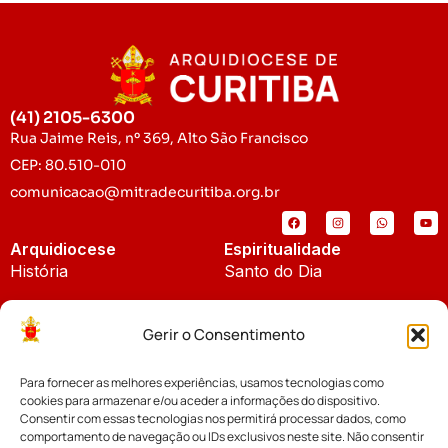
(41) 2105-6300
Rua Jaime Reis, nº 369, Alto São Francisco
CEP: 80.510-010
comunicacao@mitradecuritiba.org.br
Arquidiocese
Espiritualidade
História
Santo do Dia
Padroeira
Liturgia Diária
Gerir o Consentimento
Brasão
Bíblia Online
Para fornecer as melhores experiências, usamos tecnologias como
Notícias
Cúria Diocesana
cookies para armazenar e/ou aceder a informações do dispositivo.
Notícias da Arquidiocese
Consentir com essas tecnologias nos permitirá processar dados, como
Fundo Diocesano
comportamento de navegação ou IDs exclusivos neste site. Não consentir