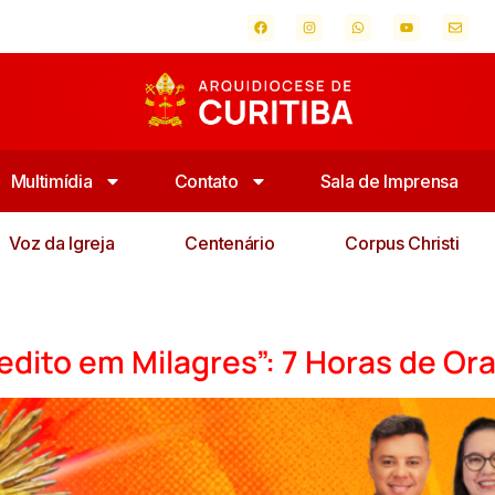
Multimídia
Contato
Sala de Imprensa
Voz da Igreja
Centenário
Corpus Christi
redito em Milagres”: 7 Horas de Or