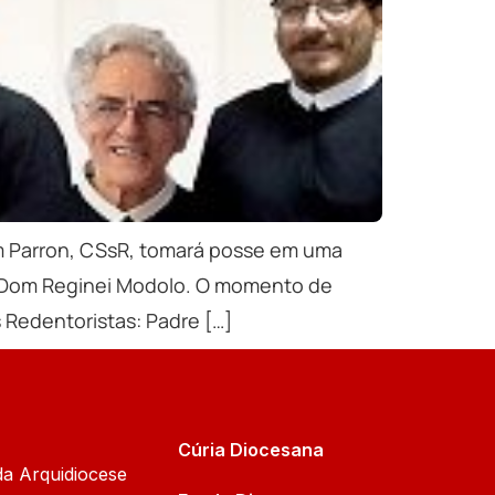
im Parron, CSsR, tomará posse em uma
ba, Dom Reginei Modolo. O momento de
Redentoristas: Padre […]
Cúria Diocesana
da Arquidiocese