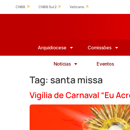
CNBB
CNBB Sul 2
Vaticano
Arquidiocese
Comissões
Notícias
Eventos
Tag:
santa missa
Vigília de Carnaval “Eu Ac