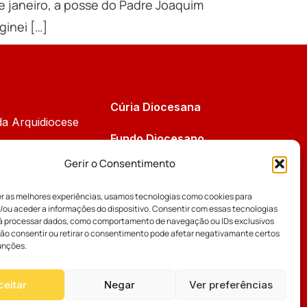
e janeiro, a posse do Padre Joaquim
ginei […]
Cúria Diocesana
da Arquidiocese
Fundo Diocesano
Cáritas
Gerir o Consentimento
Tribunal Eclesiástico
 da Comissão
er as melhores experiências, usamos tecnologias como cookies para
Vicariatos da Educação
/ou aceder a informações do dispositivo. Consentir com essas tecnologias
os Bispos
rá processar dados, como comportamento de navegação ou IDs exclusivos
Eventos
Não consentir ou retirar o consentimento pode afetar negativamante certos
unções.
ceitar
Negar
Ver preferências