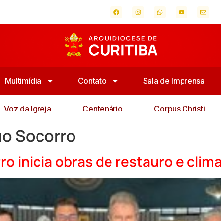
Multimídia
Contato
Sala de Imprensa
Voz da Igreja
Centenário
Corpus Christi
uo Socorro
o inicia obras de restauro e clim