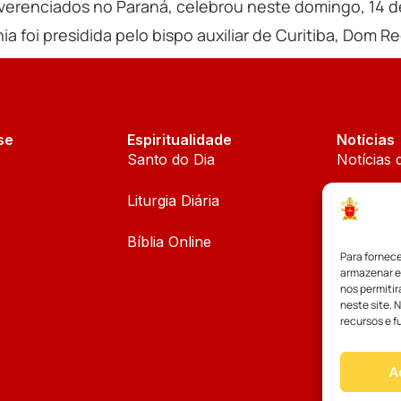
everenciados no Paraná, celebrou neste domingo, 14 d
a foi presidida pelo bispo auxiliar de Curitiba, Dom Re
se
Espiritualidade
Notícias
Santo do Dia
Notícias 
Liturgia Diária
Notícias 
Bíblia Online
Notícias
Para fornec
armazenar e
Palavra d
nos permiti
neste site. 
recursos e f
A