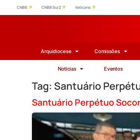
CNBB
CNBB Sul 2
Vaticano
Arquidiocese
Comissões
Notícias
Eventos
Tag:
Santuário Perpét
Santuário Perpétuo Socorr