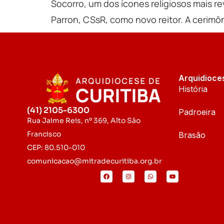
Socorro, um dos ícones religiosos mais r
Parron, CSsR, como novo reitor. A cerimôni
Arquidioce
História
(41) 2105-6300
Padroeira
Rua Jaime Reis, nº 369, Alto São
Francisco
Brasão
CEP: 80.510-010
comunicacao@mitradecuritiba.org.br