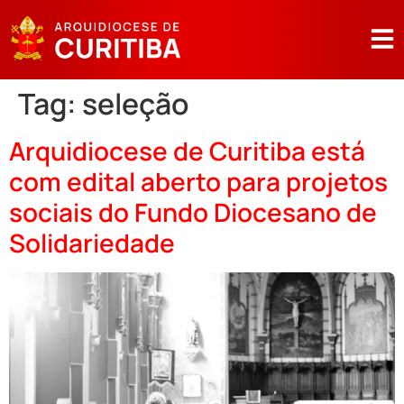
Tag:
seleção
Arquidiocese de Curitiba está
com edital aberto para projetos
sociais do Fundo Diocesano de
Solidariedade