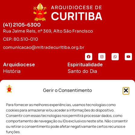
(41) 2105-6300
Rua Jaime Reis, nº 369, Alto São Francisco
CEP: 80.510-010
comunicacao@mitradecuritiba.org.br
Arquidiocese
Espiritualidade
História
Santo do Dia
Padroeira
Liturgia Diária
Gerir o Consentimento
Brasão
Bíblia Online
Para fornecer as melhores experiências, usamos tecnologias como
Notícias
Cúria Diocesana
cookies para armazenar e/ou aceder a informações do dispositivo.
Notícias da Arquidiocese
Consentir com essas tecnologias nos permitirá processar dados, como
Fundo Diocesano
comportamento de navegação ou IDs exclusivos neste site. Não consentir
Notícias Cáritas
ou retirar o consentimento pode afetar negativamante certos recursos e
funções.
Tribunal Eclesiástico