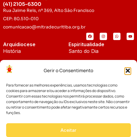
(41) 2105-6300
Rua Jaime Reis, nº 369, Alto São Francisco
CEP: 80.510-010
comunicacao@mitradecuritiba.org.br
Arquidiocese
Espiritualidade
História
Santo do Dia
Padroeira
Liturgia Diária
Gerir o Consentimento
Brasão
Bíblia Online
Para fornecer as melhores experiências, usamos tecnologias como
Notícias
Cúria Diocesana
cookies para armazenar e/ou aceder a informações do dispositivo.
Notícias da Arquidiocese
Consentir com essas tecnologias nos permitirá processar dados, como
Fundo Diocesano
comportamento de navegação ou IDs exclusivos neste site. Não consentir
Notícias Cáritas
ou retirar o consentimento pode afetar negativamante certos recursos e
funções.
Tribunal Eclesiástico
Notícias da Comissão
Vicariatos da Educação
Aceitar
Palavra dos Bispos