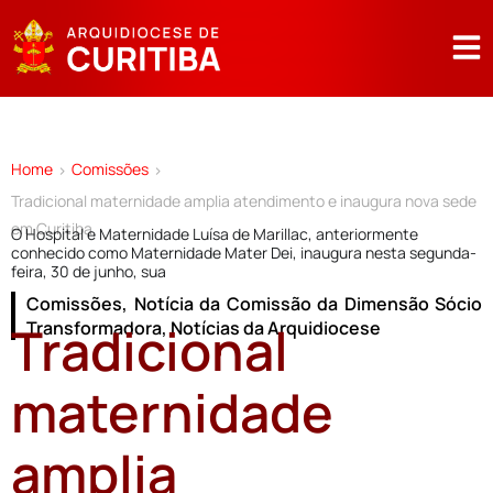
Home
Comissões
>
>
Tradicional maternidade amplia atendimento e inaugura nova sede
em Curitiba
O Hospital e Maternidade Luísa de Marillac, anteriormente
conhecido como Maternidade Mater Dei, inaugura nesta segunda-
feira, 30 de junho, sua
Comissões
,
Notícia da Comissão da Dimensão Sócio
Tradicional
Transformadora
,
Notícias da Arquidiocese
maternidade
amplia