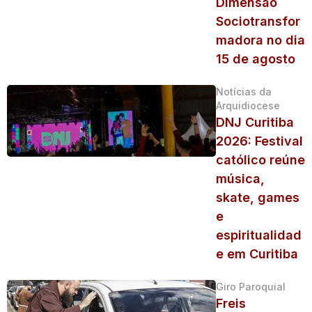
Dimensão
Sociotransfor
madora no dia
15 de agosto
Notícias da
Arquidiocese
DNJ Curitiba
2026: Festival
católico reúne
música,
skate, games
e
espiritualidad
e em Curitiba
Giro Paroquial
Freis