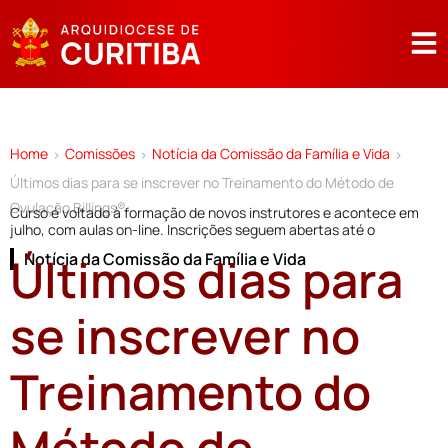
Home
Comissões
Notícia da Comissão da Família e Vida
>
>
>
Últimos dias para se inscrever no Treinamento do Método de
Ovulação Billings®
Curso é voltado à formação de novos instrutores e acontece em
julho, com aulas on-line. Inscrições seguem abertas até o
Últimos dias para
Notícia da Comissão da Família e Vida
se inscrever no
Treinamento do
Método de