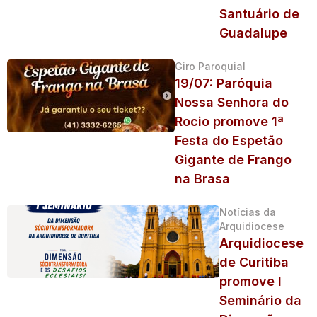
Santuário de
Guadalupe
Giro Paroquial
19/07: Paróquia
Nossa Senhora do
Rocio promove 1ª
Festa do Espetão
Gigante de Frango
na Brasa
Notícias da
Arquidiocese
Arquidiocese
de Curitiba
promove I
Seminário da