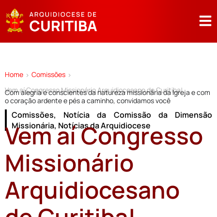
Home
Comissões
>
>
Vem aí Congresso Missionário Arquidiocesano de Curitiba!
Com alegria e conscientes da natureza missionária da Igreja e com
o coração ardente e pés a caminho, convidamos você
Comissões
,
Notícia da Comissão da Dimensão
Vem aí Congresso
Missionária
,
Notícias da Arquidiocese
Missionário
Arquidiocesano
de Curitiba!