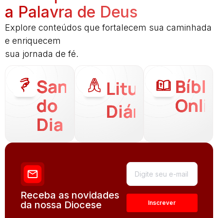
a Palavra de Deus
Explore conteúdos que fortalecem sua caminhada
e enriquecem
sua jornada de fé.
Santo
Bíbli
Liturgia
do
Onli
Diária
Dia
Receba as novidades
da nossa Diocese