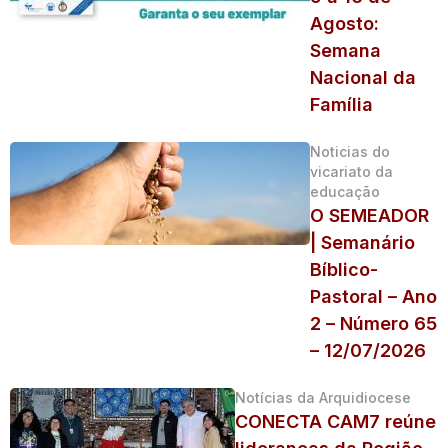
Agosto:
Semana
Nacional da
Família
Noticias do
vicariato da
educação
O SEMEADOR
| Semanário
Bíblico-
Pastoral – Ano
2 – Número 65
– 12/07/2026
Notícias da Arquidiocese
CONECTA CAM7 reúne