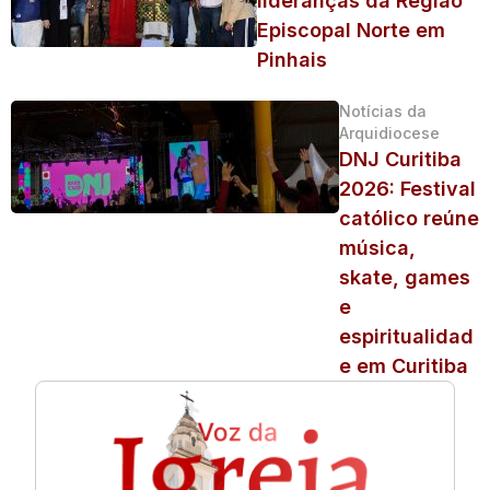
lideranças da Região
Episcopal Norte em
Pinhais
Notícias da
Arquidiocese
DNJ Curitiba
2026: Festival
católico reúne
música,
skate, games
e
espiritualidad
e em Curitiba