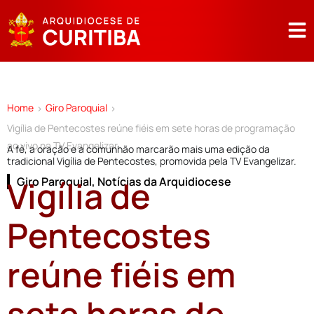
Home
Giro Paroquial
>
>
Vigília de Pentecostes reúne fiéis em sete horas de programação
ao vivo na TV Evangelizar
A fé, a oração e a comunhão marcarão mais uma edição da
tradicional Vigília de Pentecostes, promovida pela TV Evangelizar.
Vigília de
Giro Paroquial
,
Notícias da Arquidiocese
Pentecostes
reúne fiéis em
sete horas de