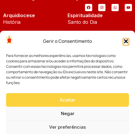
Arquidiocese
Espiritualidade
História
Santo do Dia
Padroeira
Liturgia Diária
Gerir o Consentimento
Brasão
Bíblia Online
Para fornecer as melhores experiências, usamos tecnologias como
Notícias
Cúria Diocesana
cookies para armazenar e/ou aceder a informações do dispositivo.
Notícias da Arquidiocese
Consentir com essas tecnologias nos permitirá processar dados, como
Fundo Diocesano
comportamento de navegação ou IDs exclusivos neste site. Não consentir
Notícias Cáritas
ou retirar o consentimento pode afetar negativamante certos recursos e
funções.
Tribunal Eclesiástico
Notícias da Comissão
Vicariatos da Educação
Aceitar
Palavra dos Bispos
Eventos
Negar
Ver preferências