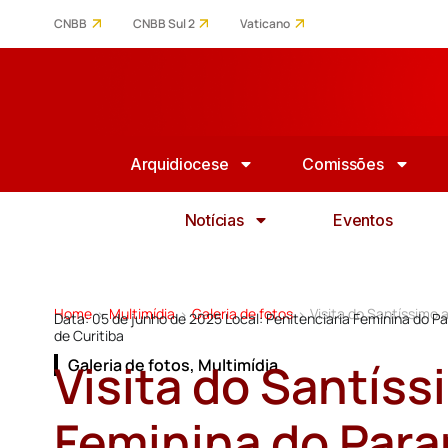
CNBB
CNBB Sul 2
Vaticano
Arquidiocese
Comissões
Notícias
Eventos
Home
Multimídia
Galeria de fotos
Visita do Santíssimo 
>
>
>
Data: 05 de junho de 2025 Local: Penitenciaria Feminina do 
de Curitiba
Visita do Santíss
Galeria de fotos
,
Multimídia
Feminina do Par