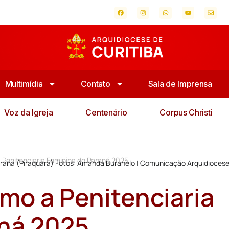
Multimídia
Contato
Sala de Imprensa
Voz da Igreja
Centenário
Corpus Christi
a Penitenciaria Feminina do Paraná 2025
Paraná (Piraquara) Fotos: Amanda Buranelo | Comunicação Arquidioces
imo a Penitenciaria
aná 2025