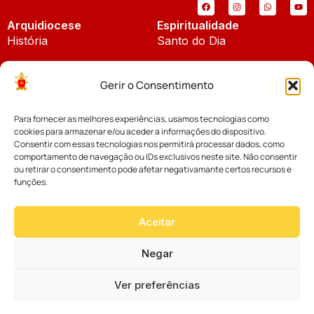
Arquidiocese
Espiritualidade
História
Santo do Dia
Padroeira
Liturgia Diária
Gerir o Consentimento
Brasão
Bíblia Online
Para fornecer as melhores experiências, usamos tecnologias como
Notícias
Cúria Diocesana
cookies para armazenar e/ou aceder a informações do dispositivo.
Notícias da Arquidiocese
Consentir com essas tecnologias nos permitirá processar dados, como
Fundo Diocesano
comportamento de navegação ou IDs exclusivos neste site. Não consentir
Notícias Cáritas
ou retirar o consentimento pode afetar negativamante certos recursos e
funções.
Tribunal Eclesiástico
Notícias da Comissão
Vicariatos da Educação
Aceitar
Palavra dos Bispos
Eventos
Negar
Ver preferências
Website desenvolvido com muito