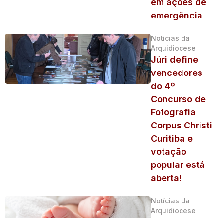
em ações de
emergência
Notícias da
Arquidiocese
Júri define
vencedores
do 4º
Concurso de
Fotografia
Corpus Christi
Curitiba e
votação
popular está
aberta!
Notícias da
Arquidiocese