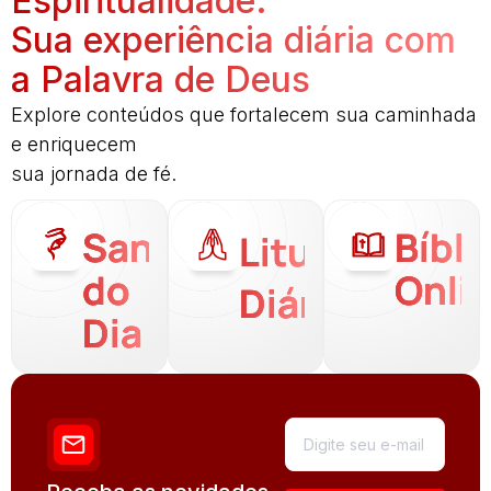
Espiritualidade:
Sua experiência diária com
a Palavra de Deus
Explore conteúdos que fortalecem sua caminhada
e enriquecem
sua jornada de fé.
Santo
Bíbli
Liturgia
do
Onli
Diária
Dia