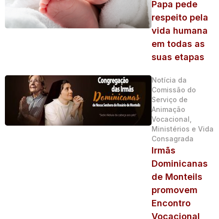
Papa pede
respeito pela
vida humana
em todas as
suas etapas
Notícia da
Comissão do
Serviço de
Animação
Vocacional,
Ministérios e Vida
Consagrada
Irmãs
Dominicanas
de Monteils
promovem
Encontro
Vocacional