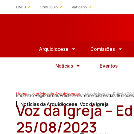
CNBB
CNBB Sul 2
Vaticano
Arquidiocese
Comissões
Notícias
Eventos
Home
Notícias da Arquidiocese
Voz da Igreja – Edição 20
>
>
Encontro Regional dos Presbíteros reúne padres das 18 dioces
Voz da Igreja – Ed
Notícias da Arquidiocese
,
Voz da Igreja
25/08/2023