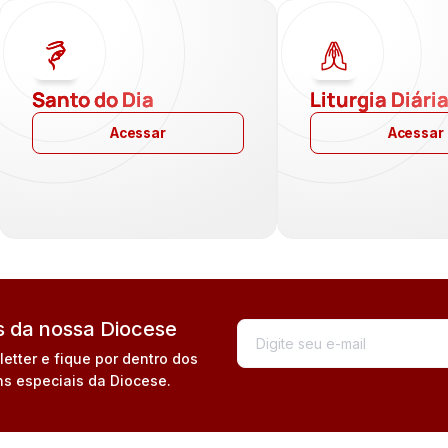
Santo do Dia
Liturgia Diári
Acessar
Acessar
 da nossa Diocese
tter e fique por dentro dos
s especiais da Diocese.