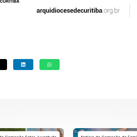
 da Comissão Setor Juventude
Notícia da Comissão da Famíl