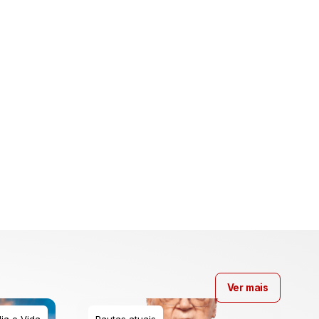
Ver mais
ia e Vida
Pautas atuais