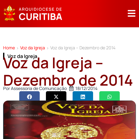
Home
Voz da Igreja
Voz da Igreja – Dezembro de 2014
>
>
Voz da Igreja –
Voz da Igreja
Dezembro de 2014
Por
Assessoria de Comunicação
18/12/2014