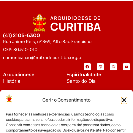
(41) 2105-6300
Rua Jaime Reis, nº 369, Alto São Francisco
CEP: 80.510-010
comunicacao@mitradecuritiba.org.br
Arquidiocese
Espiritualidade
História
Santo do Dia
Padroeira
Liturgia Diária
Gerir o Consentimento
Brasão
Bíblia Online
Para fornecer as melhores experiências, usamos tecnologias como
Notícias
Cúria Diocesana
cookies para armazenar e/ou aceder a informações do dispositivo.
Notícias da Arquidiocese
Consentir com essas tecnologias nos permitirá processar dados, como
Fundo Diocesano
comportamento de navegação ou IDs exclusivos neste site. Não consentir