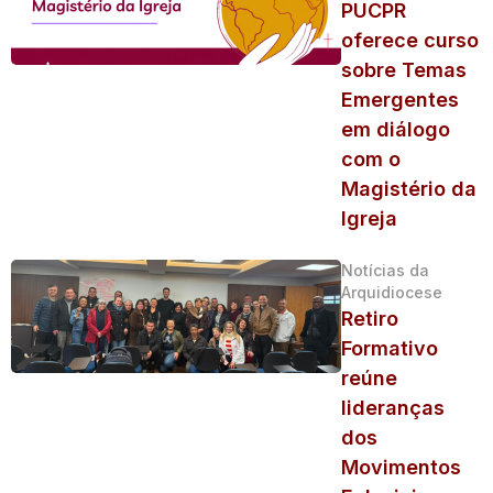
PUCPR
oferece curso
sobre Temas
Emergentes
em diálogo
com o
Magistério da
Igreja
Notícias da
Arquidiocese
Retiro
Formativo
reúne
lideranças
dos
Movimentos