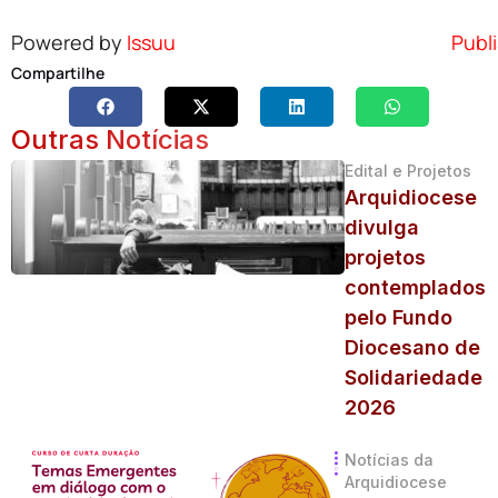
Powered by
Issuu
Publi
Compartilhe
Outras Notícias
Edital e Projetos
Arquidiocese
divulga
projetos
contemplados
pelo Fundo
Diocesano de
Solidariedade
2026
Notícias da
Arquidiocese