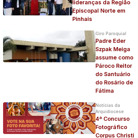
lideranças da Região
Episcopal Norte em
Pinhais
Giro Paroquial
Padre Eder
Szpak Meiga
assume como
Pároco Reitor
do Santuário
do Rosário de
Fátima
Notícias da
Arquidiocese
4ª Concurso
Fotográfico
Corpus Christi