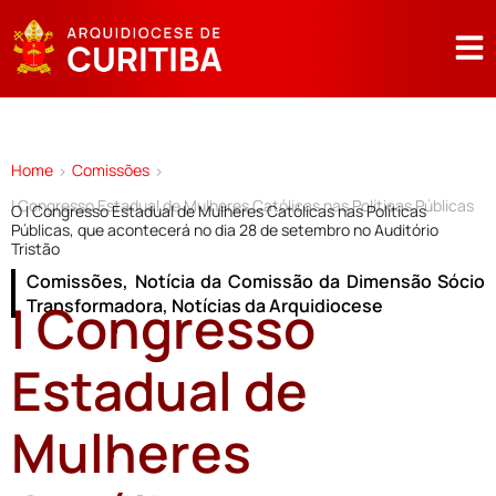
Home
Comissões
>
>
I Congresso Estadual de Mulheres Católicas nas Políticas Públicas
O I Congresso Estadual de Mulheres Católicas nas Políticas
Públicas, que acontecerá no dia 28 de setembro no Auditório
Tristão
Comissões
,
Notícia da Comissão da Dimensão Sócio
I Congresso
Transformadora
,
Notícias da Arquidiocese
Estadual de
Mulheres