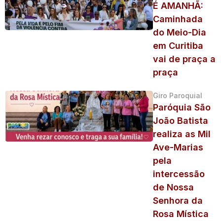
É AMANHÃ:
Caminhada
do Meio-Dia
em Curitiba
vai de praça a
praça
Giro Paroquial
Paróquia São
João Batista
realiza as Mil
Ave-Marias
pela
intercessão
de Nossa
Senhora da
Rosa Mística