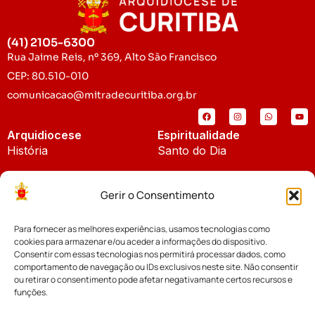
(41) 2105-6300
Rua Jaime Reis, nº 369, Alto São Francisco
CEP: 80.510-010
comunicacao@mitradecuritiba.org.br
Arquidiocese
Espiritualidade
História
Santo do Dia
Padroeira
Liturgia Diária
Gerir o Consentimento
Brasão
Bíblia Online
Para fornecer as melhores experiências, usamos tecnologias como
Notícias
Cúria Diocesana
cookies para armazenar e/ou aceder a informações do dispositivo.
Notícias da Arquidiocese
Consentir com essas tecnologias nos permitirá processar dados, como
Fundo Diocesano
comportamento de navegação ou IDs exclusivos neste site. Não consentir
Notícias Cáritas
ou retirar o consentimento pode afetar negativamante certos recursos e
funções.
Tribunal Eclesiástico
Notícias da Comissão