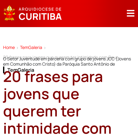
Home
TemGaleria
>
>
20 frases para jovens que querem ter intimidade com Deus
O Setor Juventude em parceria com grupo de jovens JCC (Jovens
em Comunhão com Cristo) da Paróquia Santo Antônio de
20 frases para
TemGaleria
jovens que
querem ter
intimidade com