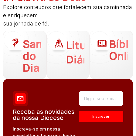
Explore conteúdos que fortalecem sua caminhada
e enriquecem
sua jornada de fé.
Santo
Bíbli
Liturgia
do
Onli
Diária
Dia
Receba as novidades
da nossa Diocese
Inscreva-se em nossa
newsletter e fique por dentro