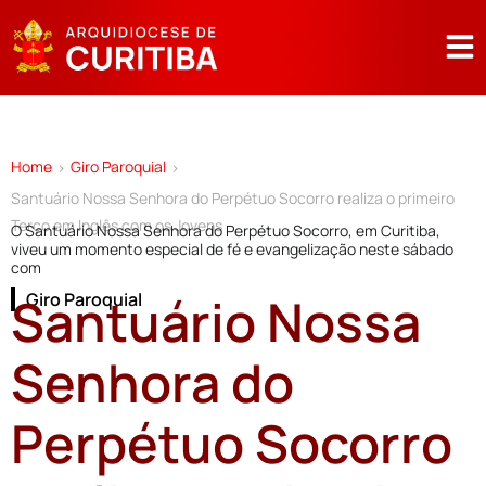
Home
Giro Paroquial
>
>
Santuário Nossa Senhora do Perpétuo Socorro realiza o primeiro
Terço em Inglês com os Jovens
O Santuário Nossa Senhora do Perpétuo Socorro, em Curitiba,
viveu um momento especial de fé e evangelização neste sábado
com
Santuário Nossa
Giro Paroquial
Senhora do
Perpétuo Socorro