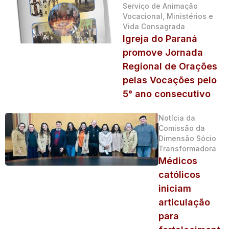
Serviço de Animação
Vocacional, Ministérios e
Vida Consagrada
Igreja do Paraná
promove Jornada
Regional de Orações
pelas Vocações pelo
5° ano consecutivo
Notícia da
Comissão da
Dimensão Sócio
Transformadora
Médicos
católicos
iniciam
articulação
para