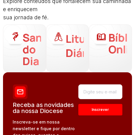
Explore conteúdos que fortalecem sua caminhada
e enriquecem
sua jornada de fé.
Santo
Bíbli
Liturgia
do
Onli
Diária
Dia
Receba as novidades
da nossa Diocese
Inscreva-se em nossa
newsletter e fique por dentro