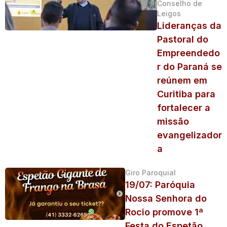
Conselho de
Leigos
Lideranças da
Pastoral do
Empreendedo
r do Paraná se
reúnem em
Curitiba para
fortalecer a
missão
evangelizador
a
Giro Paroquial
19/07: Paróquia
Nossa Senhora do
Rocio promove 1ª
Festa do Espetão