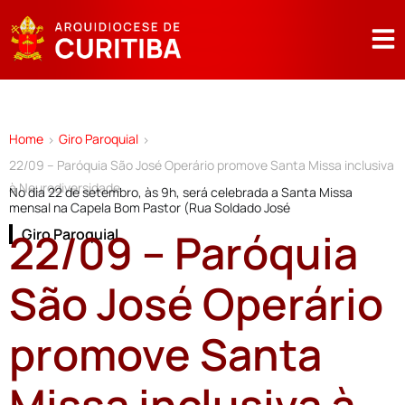
Home
Giro Paroquial
>
>
22/09 – Paróquia São José Operário promove Santa Missa inclusiva
à Neurodiversidade
No dia 22 de setembro, às 9h, será celebrada a Santa Missa
mensal na Capela Bom Pastor (Rua Soldado José
22/09 – Paróquia
Giro Paroquial
São José Operário
promove Santa
Missa inclusiva à