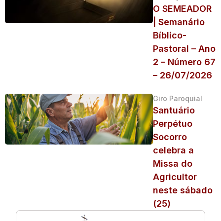
O SEMEADOR
| Semanário
Bíblico-
Pastoral – Ano
2 – Número 67
– 26/07/2026
Giro Paroquial
Santuário
Perpétuo
Socorro
celebra a
Missa do
Agricultor
neste sábado
(25)