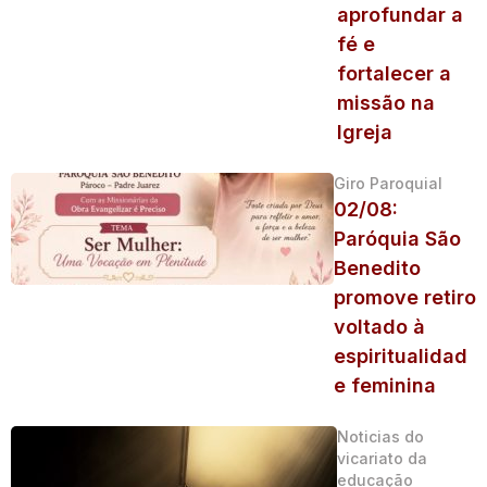
aprofundar a
fé e
fortalecer a
missão na
Igreja
Giro Paroquial
02/08:
Paróquia São
Benedito
promove retiro
voltado à
espiritualidad
e feminina
Noticias do
vicariato da
educação