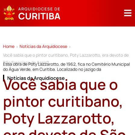
Home
Notícias da Arquidiocese
>
>
Você sabia que o pintor curitibano, Poty Lazzarotto, era devoto de
São Francisco de Assis?
Essa obra de Poty Lazzarotto, de 1962, fica no Cemitério Municipal
do Água Verde, em Curitiba. Localizado no jazigo da
Você sabia que o
Notícias da Arquidiocese
pintor curitibano,
Poty Lazzarotto,
era devoto de São