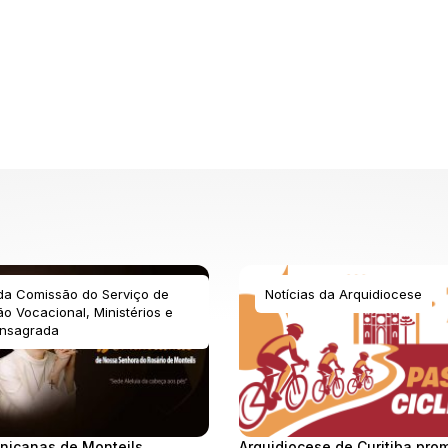
 da Comissão do Serviço de
Notícias da Arquidiocese
o Vocacional, Ministérios e
nsagrada
nicanas de Monteils
Arquidiocese de Curitiba pro