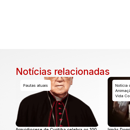
Notícias relacionadas
Pautas atuais
Notícia
Animaçã
Vida Co
Arquidiocese de Curitiba celebra os 100
Irmãs Domi