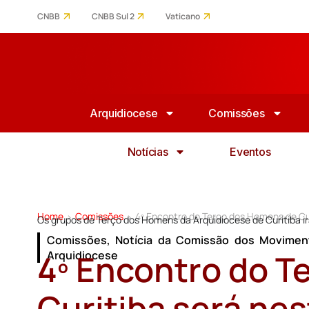
CNBB
CNBB Sul 2
Vaticano
Arquidiocese
Comissões
Notícias
Eventos
Home
Comissões
4º Encontro do Terço dos Homens de Cu
>
>
Os grupos de Terço dos Homens da Arquidiocese de Curitiba irã
Comissões
,
Notícia da Comissão dos Moviment
4º Encontro do T
Arquidiocese
Curitiba será ne