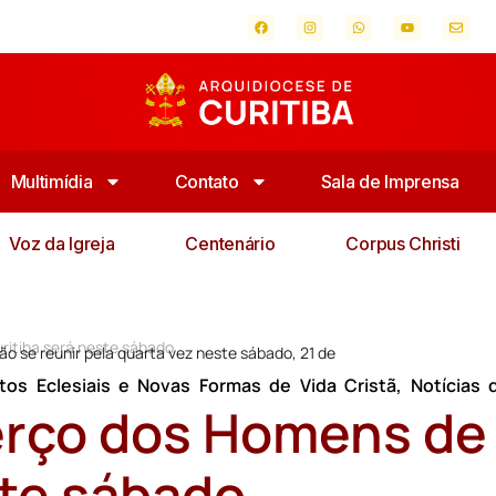
Multimídia
Contato
Sala de Imprensa
Voz da Igreja
Centenário
Corpus Christi
ritiba será neste sábado
o se reunir pela quarta vez neste sábado, 21 de
os Eclesiais e Novas Formas de Vida Cristã
,
Notícias 
erço dos Homens de
ste sábado