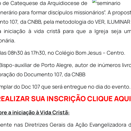
rio de Catequese da Arquidiocese de
tinerário para formar discípulos missionários”. A propos
to 107, da CNBB, pela metodologia do VER, ILUMINAR
 iniciação à vida cristã para que a Igreja seja u
onária.
 das 08h30 às 17h30, no Colégio Bom Jesus – Centro.
spo-auxiliar de Porto Alegre, autor de inúmeros livr
oração do Documento 107, da CNBB
xemplar do Doc 107 que será entregue no dia do evento.
EALIZAR SUA INSCRIÇÃO CLIQUE AQUI
re a iniciação à Vida Cristã:
sente nas Diretrizes Gerais da Ação Evangelizadora 