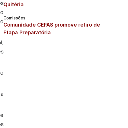
os
Quitéria
ão
Comissões
so
Comunidade CEFAS promove retiro de
Etapa Preparatória
l,
es
ão
da
 e
os