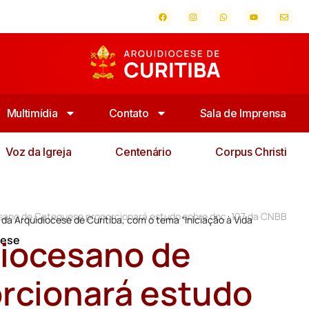
Multimídia
Contato
Sala de Imprensa
Voz da Igreja
Centenário
Corpus Christi
sano de Catequese proporcionará estudo sobre doc. 107 da CNBB
da Arquidiocese de Curitiba, com o tema “Iniciação à Vida
diocesano de
cese
rcionará estudo