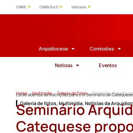
CNBB
CNBB Sul 2
Vaticano
Arquidiocese
Comissões
Notícias
Eventos
Home
Multimídia
Galeria de fotos
Seminário Arquidioce
>
>
>
Estão abertas as inscrições para o IX Seminário de Catequese 
Seminário Arqui
Galeria de fotos
,
Multimídia
,
Notícias da Arquidio
Catequese propo