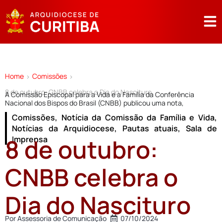
Home
Comissões
>
>
8 de outubro: CNBB celebra o Dia do Nascituro
A Comissão Episcopal para a Vida e a Família da Conferência
Nacional dos Bispos do Brasil (CNBB) publicou uma nota,
Comissões
,
Notícia da Comissão da Família e Vida
,
Notícias da Arquidiocese
,
Pautas atuais
,
Sala de
8 de outubro:
Imprensa
CNBB celebra o
Dia do Nascituro
Por
Assessoria de Comunicação
07/10/2024