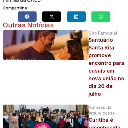
Compartilhe
Outras Notícias
Giro Paroquial
Santuário
Santa Rita
promove
encontro para
casais em
nova união no
dia 26 de
julho
Notícias da
Arquidiocese
Curitiba é
reconhecida