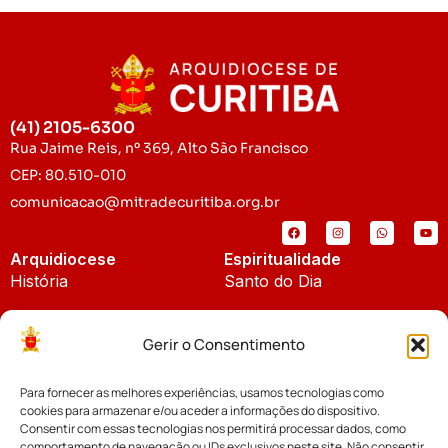
(41) 2105-6300
Rua Jaime Reis, nº 369, Alto São Francisco
CEP: 80.510-010
comunicacao@mitradecuritiba.org.br
Arquidiocese
Espiritualidade
História
Santo do Dia
Padroeira
Liturgia Diária
Gerir o Consentimento
Brasão
Bíblia Online
Para fornecer as melhores experiências, usamos tecnologias como
Notícias
Cúria Diocesana
cookies para armazenar e/ou aceder a informações do dispositivo.
Notícias da Arquidiocese
Consentir com essas tecnologias nos permitirá processar dados, como
Fundo Diocesano
comportamento de navegação ou IDs exclusivos neste site. Não consentir