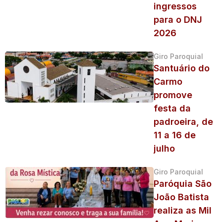
ingressos
para o DNJ
2026
Giro Paroquial
Santuário do
Carmo
promove
festa da
padroeira, de
11 a 16 de
julho
Giro Paroquial
Paróquia São
João Batista
realiza as Mil