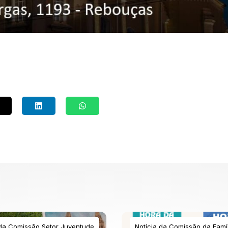
 da Comissão Setor Juventude
Notícia da Comissão da Famíl