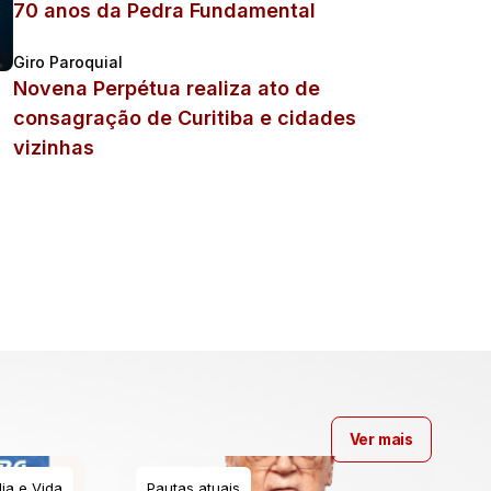
70 anos da Pedra Fundamental
Giro Paroquial
Novena Perpétua realiza ato de
consagração de Curitiba e cidades
vizinhas
Ver mais
ia e Vida
Pautas atuais