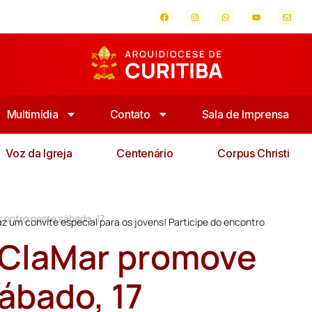
Multimídia
Contato
Sala de Imprensa
Voz da Igreja
Centenário
Corpus Christi
ontro neste sábado, 17
 um convite especial para os jovens! Participe do encontro
 ClaMar promove
ábado, 17