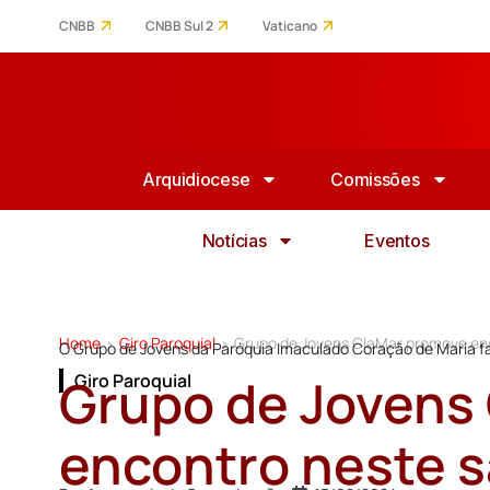
CNBB
CNBB Sul 2
Vaticano
Arquidiocese
Comissões
Notícias
Eventos
Home
Giro Paroquial
Grupo de Jovens ClaMar promove enc
>
>
O Grupo de Jovens da Paróquia Imaculado Coração de Maria faz
Grupo de Jovens
Giro Paroquial
encontro neste s