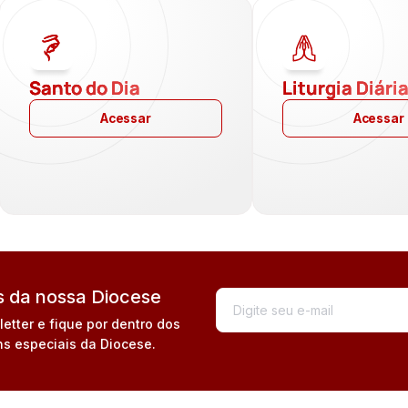
Santo do Dia
Liturgia Diári
Acessar
Acessar
 da nossa Diocese
tter e fique por dentro dos
s especiais da Diocese.