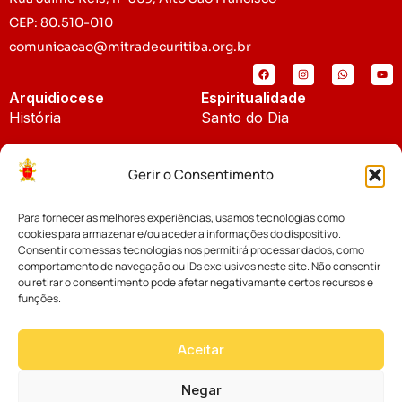
CEP: 80.510-010
comunicacao@mitradecuritiba.org.br
Arquidiocese
Espiritualidade
História
Santo do Dia
Padroeira
Liturgia Diária
Gerir o Consentimento
Brasão
Bíblia Online
Para fornecer as melhores experiências, usamos tecnologias como
Notícias
Cúria Diocesana
cookies para armazenar e/ou aceder a informações do dispositivo.
Notícias da Arquidiocese
Consentir com essas tecnologias nos permitirá processar dados, como
Fundo Diocesano
comportamento de navegação ou IDs exclusivos neste site. Não consentir
Notícias Cáritas
ou retirar o consentimento pode afetar negativamante certos recursos e
funções.
Tribunal Eclesiástico
Notícias da Comissão
Vicariatos da Educação
Aceitar
Palavra dos Bispos
Eventos
Negar