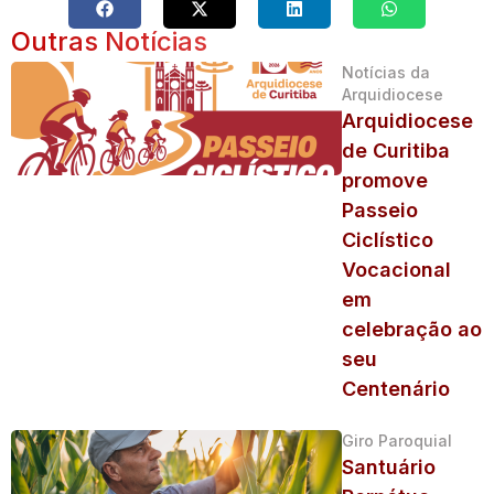
Outras Notícias
Notícias da
Arquidiocese
Arquidiocese
de Curitiba
promove
Passeio
Ciclístico
Vocacional
em
celebração ao
seu
Centenário
Giro Paroquial
Santuário