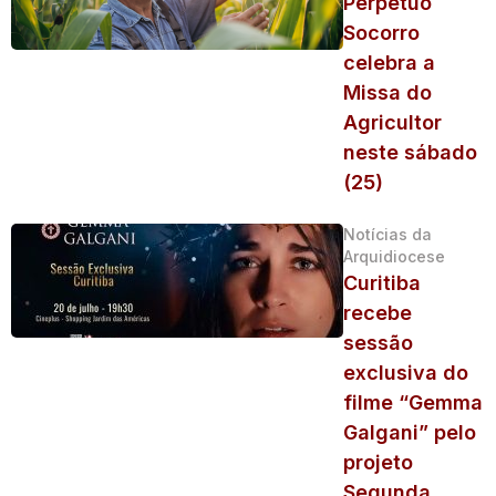
Perpétuo
Socorro
celebra a
Missa do
Agricultor
neste sábado
(25)
Notícias da
Arquidiocese
Curitiba
recebe
sessão
exclusiva do
filme “Gemma
Galgani” pelo
projeto
Segunda