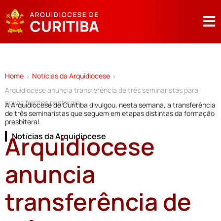
Home
Notícias da Arquidiocese
>
>
Arquidiocese anuncia transferência de três seminaristas para
novas frentes pastorais
A Arquidiocese de Curitiba divulgou, nesta semana, a transferência
de três seminaristas que seguem em etapas distintas da formação
presbiteral.
Arquidiocese
Notícias da Arquidiocese
anuncia
transferência de