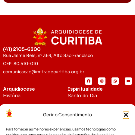
(41) 2105-6300
Rua Jaime Reis, nº 369, Alto São Francisco
CEP: 80.510-010
comunicacao@mitradecuritiba.org.br
Arquidiocese
Espiritualidade
História
Santo do Dia
Padroeira
Liturgia Diária
Gerir o Consentimento
Brasão
Bíblia Online
Para fornecer as melhores experiências, usamos tecnologias como
Notícias
Cúria Diocesana
cookies para armazenar e/ou aceder a informações do dispositivo.