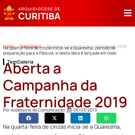
Home
TemGaleria
Aberta a Campanha da Fraternidade 2019
>
>
Na quarta-feira de cinzas inicia-se a Quaresma, período de
preparação para a Páscoa, e nesta data é lançada em todo
Aberta a
TemGaleria
Campanha da
Fraternidade 2019
Por
Assessoria de Comunicação
06/03/2019
Na quarta-feira de cinzas inicia-se a Quaresma,