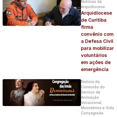
Notícias da
Arquidiocese
Arquidiocese
de Curitiba
firma
convênio com
a Defesa Civil
para mobilizar
voluntários
em ações de
emergência
Notícia da
Comissão do
Serviço de
Animação
Vocacional,
Ministérios e Vida
Consagrada