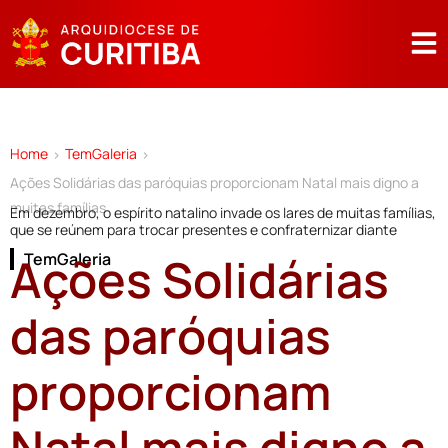
Home
TemGaleria
>
>
Ações Solidárias das paróquias proporcionam Natal mais digno a
muitas famílias
Em dezembro, o espírito natalino invade os lares de muitas famílias,
que se reúnem para trocar presentes e confraternizar diante
Ações Solidárias
TemGaleria
das paróquias
proporcionam
Natal mais digno a