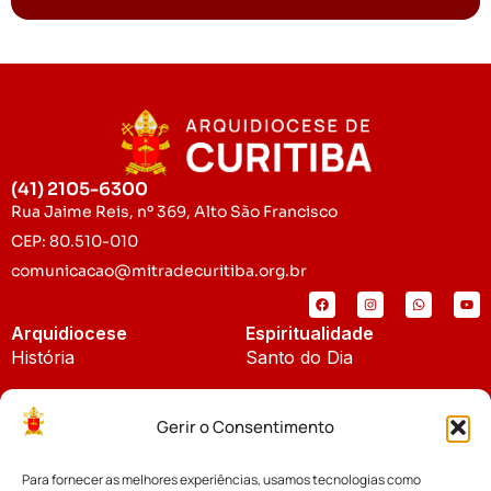
(41) 2105-6300
Rua Jaime Reis, nº 369, Alto São Francisco
CEP: 80.510-010
comunicacao@mitradecuritiba.org.br
Arquidiocese
Espiritualidade
História
Santo do Dia
Padroeira
Liturgia Diária
Gerir o Consentimento
Brasão
Bíblia Online
Para fornecer as melhores experiências, usamos tecnologias como
Notícias
Cúria Diocesana