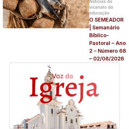
Noticias do
vicariato da
educação
O SEMEADOR
| Semanário
Bíblico-
Pastoral – Ano
2 – Número 68
– 02/08/2026