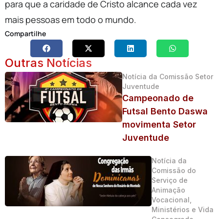
para que a caridade de Cristo alcance cada vez
mais pessoas em todo o mundo.
Compartilhe
Outras Notícias
Notícia da Comissão Setor
Juventude
Campeonado de
Futsal Bento Daswa
movimenta Setor
Juventude
Notícia da
Comissão do
Serviço de
Animação
Vocacional,
Ministérios e Vida