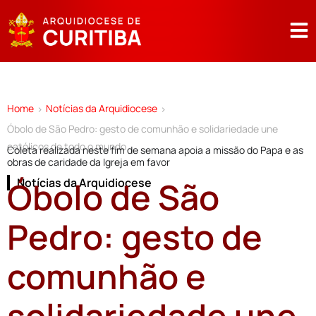
Home
Notícias da Arquidiocese
>
>
Óbolo de São Pedro: gesto de comunhão e solidariedade une
católicos de todo o mundo
Coleta realizada neste fim de semana apoia a missão do Papa e as
obras de caridade da Igreja em favor
Óbolo de São
Notícias da Arquidiocese
Pedro: gesto de
comunhão e
solidariedade une