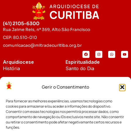
(41) 2105-6300
Rua Jaime Reis, nº 369, Alto São Francisco
CEP: 80.510-010
comunicacao@mitradecuritiba.org.br
Arquidiocese
Espiritualidade
História
Santo do Dia
Padroeira
Liturgia Diária
Gerir o Consentimento
Brasão
Bíblia Online
Para fornecer as melhores experiências, usamos tecnologias como
Notícias
Cúria Diocesana
cookies para armazenar e/ou aceder a informações do dispositivo.
Notícias da Arquidiocese
Consentir com essas tecnologias nos permitirá processar dados, como
Fundo Diocesano
comportamento de navegação ou IDs exclusivos neste site. Não consentir
Notícias Cáritas
ou retirar o consentimento pode afetar negativamante certos recursos e
funções.
Tribunal Eclesiástico