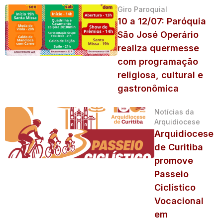
Giro Paroquial
10 a 12/07: Paróquia
São José Operário
realiza quermesse
com programação
religiosa, cultural e
gastronômica
Notícias da
Arquidiocese
Arquidiocese
de Curitiba
promove
Passeio
Ciclístico
Vocacional
em