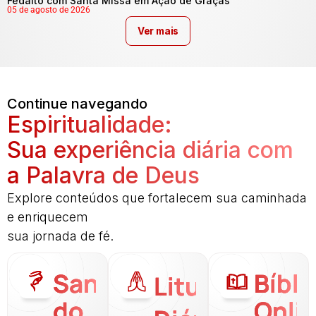
Fedalto com Santa Missa em Ação de Graças
05 de agosto de 2026
Ver mais
Continue navegando
Espiritualidade:
Sua experiência diária com
a Palavra de Deus
Explore conteúdos que fortalecem sua caminhada
e enriquecem
sua jornada de fé.
Santo
Bíbli
Liturgia
do
Onli