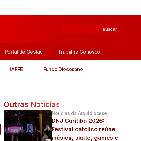
Portal de Gestão
Trabalhe Conosco
IAFFE
Fundo Diocesano
Outras Notícias
Notícias da Arquidiocese
g
DNJ Curitiba 2026:
Festival católico reúne
música, skate, games e