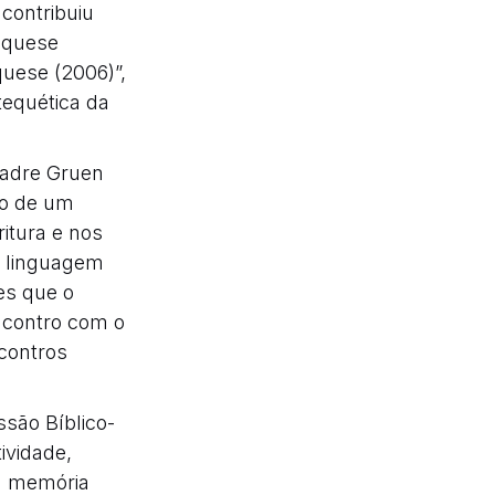
 contribuiu
equese
quese (2006)”,
equética da
padre Gruen
co de um
itura e nos
a linguagem
es que o
encontro com o
contros
são Bíblico-
ividade,
da memória