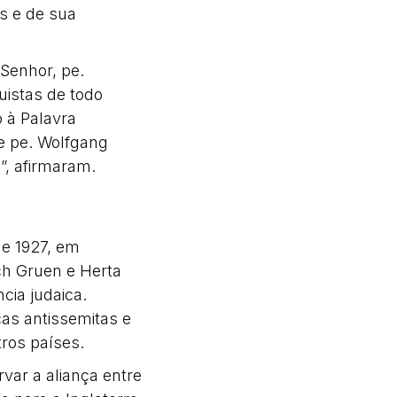
s e de sua
Senhor, pe.
uistas de todo
o à Palavra
e pe. Wolfgang
, afirmaram.
de 1927, em
ch Gruen e Herta
cia judaica.
cas antissemitas e
tros países.
var a aliança entre