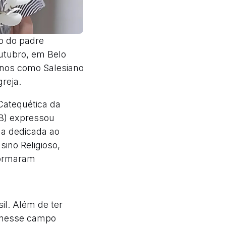
o do padre
outubro, em Belo
anos como Salesiano
reja.
Catequética da
BB) expressou
da dedicada ao
sino Religioso,
formaram
il. Além de ter
 nesse campo